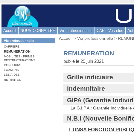
Aller
au
contenu
-
Accueil
NOUS CONNAITRE
Vie professionnelle
CAP - Vos élus
Act
Aller
Vous
au
Accueil
>
Vie professionnelle
> REMUN
Dans
Vie professionnelle
êtes
menu
la
ici
CARRIERE
rubrique
principal
:
REMUNERATION
REMUNERATION
:
-
MOBILITES - PRIMES
publié le 29 juin 2021
RESTRUCTURATIONS
Aller
CONCOURS
à
EXAMENS
la
LES AIDES
Grille indiciaire
RETRAITES
recherche
Indemnitaire
GIPA (Garantie Indivi
La G.I.P.A : Garantie Individuelle
N.B.I (Nouvelle Bonific
L’UNSA FONCTION PUBLIQ