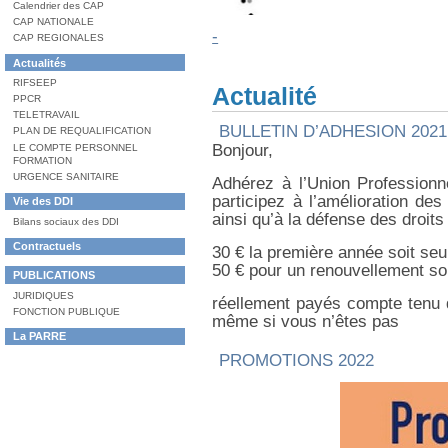
Calendrier des CAP
rubrique
:
CAP NATIONALE
-
CAP REGIONALES
Dans
Actualités
la
RIFSEEP
rubrique
Actualité
:
PPCR
TELETRAVAIL
BULLETIN D’ADHESION 2021
PLAN DE REQUALIFICATION
Bonjour,
LE COMPTE PERSONNEL
FORMATION
URGENCE SANITAIRE
Adhérez à l’Union Professionne
participez à l’amélioration des
Dans
Vie des DDI
la
ainsi qu’à la défense des droits
Bilans sociaux des DDI
rubrique
:
Dans
Contractuels
30 € la première année soit se
la
50 € pour un renouvellement so
rubrique
Dans
PUBLICATIONS
:
la
JURIDIQUES
rubrique
réellement payés compte tenu d
:
FONCTION PUBLIQUE
même si vous n’êtes pas
Dans
La PARRE
la
PROMOTIONS 2022
rubrique
: