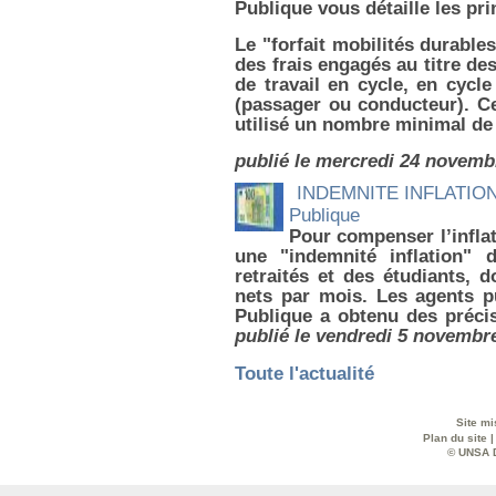
Publique vous détaille les pri
Le "for­fait mobi­li­tés dura­bl
des frais enga­gés au titre des
de tra­vail en cycle, en cycle
(pas­sa­ger ou conduc­teur). C
uti­lisé un nombre mini­mal de
publié le mercredi 24 novemb
INDEMNITE INFLATION :
Publique
Pour compenser l’infla
une "indemnité inflation" 
retraités et des étudiants, 
nets par mois. Les agents p
Publique a obtenu des préci
publié le vendredi 5 novembr
Toute l'actualité
Site mi
Plan du site
© UNSA